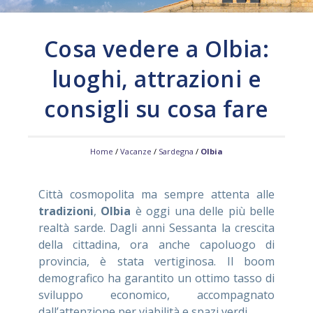
ASSISTENZA
Cosa vedere a Olbia:
luoghi, attrazioni e
Assistenza
Online
consigli su cosa fare
Assistenza
02 76028132
Home
/
Vacanze
/
Sardegna
/
Olbia
Città cosmopolita ma sempre attenta alle
tradizioni
,
Olbia
è oggi una delle più belle
realtà sarde. Dagli anni Sessanta la crescita
della cittadina, ora anche capoluogo di
provincia, è stata vertiginosa. Il boom
demografico ha garantito un ottimo tasso di
sviluppo economico, accompagnato
dall’attenzione per viabilità e spazi verdi.