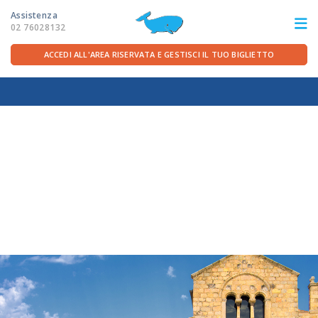
Assistenza
02 76028132
ACCEDI ALL'AREA RISERVATA E GESTISCI IL TUO BIGLIETTO
ITA
FRA
DEU
ENG
LE ROTTE
OFFERTE TRAGHETTI
PER LA PARTENZA
SERVIZI A BORDO
LA COMPAGNIA