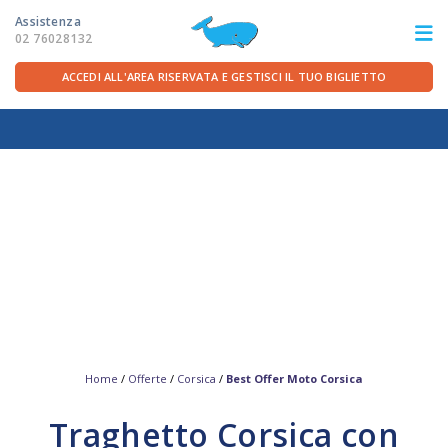
Assistenza
02 76028132
ACCEDI ALL'AREA RISERVATA E GESTISCI IL TUO BIGLIETTO
ITA
FRA
DEU
ENG
LE ROTTE
OFFERTE TRAGHETTI
PER LA PARTENZA
SERVIZI A BORDO
Home
/
Offerte
/
Corsica
/
Best Offer Moto Corsica
Traghetto Corsica con
LA COMPAGNIA