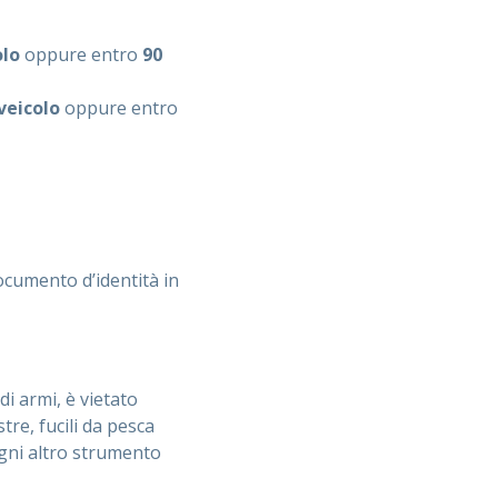
olo
oppure entro
90
veicolo
oppure entro
ocumento d’identità in
i armi, è vietato
tre, fucili da pesca
 ogni altro strumento