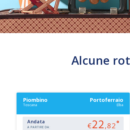
Alcune rot
Piombino
Portoferraio
Toscana
Elba
22
Andata
€
,82
A PARTIRE DA: