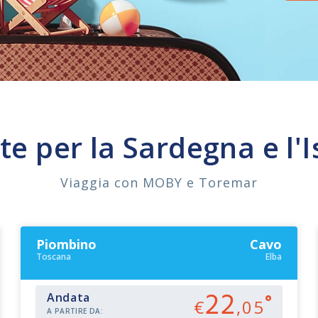
te per la Sardegna e l'I
Viaggia con MOBY e Toremar
Piombino
Cavo
Toscana
Elba
22
Andata
€
,05
A PARTIRE DA: