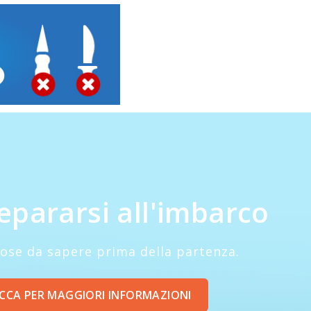
epararsi all'imbarco
cose da sapere prima della partenza.
ICCA PER MAGGIORI INFORMAZIONI