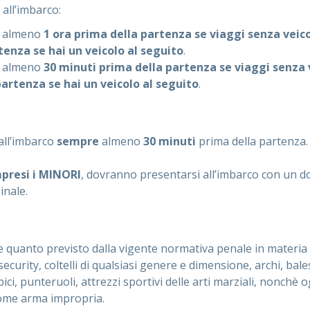
 all’imbarco:
09 almeno
1 ora prima della partenza se viaggi senza veic
tenza se hai un veicolo al seguito
.
05 almeno
30 minuti prima della partenza se viaggi senza 
partenza se hai un veicolo al seguito
.
 all’imbarco
sempre
almeno
30 minuti
prima della partenza.
presi i MINORI
, dovranno presentarsi all’imbarco con un d
inale.
 quanto previsto dalla vigente normativa penale in materia d
security, coltelli di qualsiasi genere e dimensione, archi, bales
ici, punteruoli, attrezzi sportivi delle arti marziali, nonchè
come arma impropria.