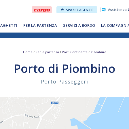
Assistenza
O
SPAZIO AGENZIE
RAGHETTI
PER LA PARTENZA
SERVIZI A BORDO
LA COMPAGNI
Home
/
Per la partenza
/
Porti Continente
/
Piombino
Porto di Piombino
Porto Passeggeri