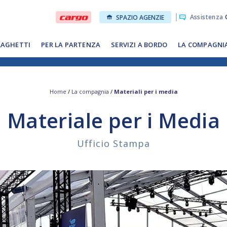
Assistenza
O
SPAZIO AGENZIE
RAGHETTI
PER LA PARTENZA
SERVIZI A BORDO
LA COMPAGNI
Home
/
La compagnia
/
Materiali per i media
Materiale per i Media
Ufficio Stampa