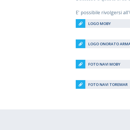
E' possibile rivolgersi al
LOGO MOBY
LOGO ONORATO ARMA
FOTO NAVI MOBY
FOTO NAVI TOREMAR