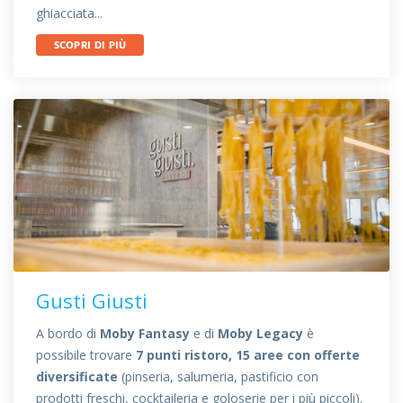
ghiacciata...
SCOPRI DI PIÙ
Gusti Giusti
A bordo di
Moby Fantasy
e di
Moby Legacy
è
possibile trovare
7 punti ristoro, 15 aree con offerte
diversificate
(pinseria, salumeria, pastificio con
prodotti freschi, cocktaileria e goloserie per i più piccoli).