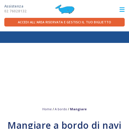
Assistenza
02 76028132
ACCEDI ALL'AREA RISERVATA E GESTISCI IL TUO BIGLIETTO
ITA
FRA
DEU
ENG
LE ROTTE
OFFERTE TRAGHETTI
PER LA PARTENZA
SERVIZI A BORDO
Home
/
A bordo
/
Mangiare
Mangiare a bordo di navi
LA COMPAGNIA