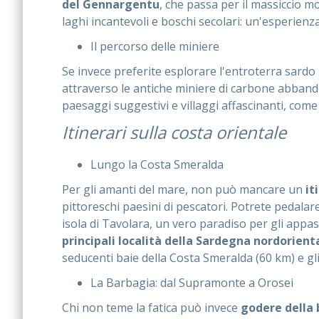
del Gennargentu
, che passa per il massiccio
laghi incantevoli e boschi secolari: un'esperienza 
Il percorso delle miniere
Se invece preferite esplorare l'entroterra sardo 
attraverso le antiche miniere di carbone abbandon
paesaggi suggestivi e villaggi affascinanti, come l
Itinerari sulla costa orientale
Lungo la Costa Smeralda
Per gli amanti del mare, non può mancare un
it
pittoreschi paesini di pescatori. Potrete pedala
isola di Tavolara, un vero paradiso per gli appa
principali località della Sardegna nordorient
seducenti baie della Costa Smeralda (60 km) e g
La Barbagia: dal Supramonte a Orosei
Chi non teme la fatica può invece
godere della 