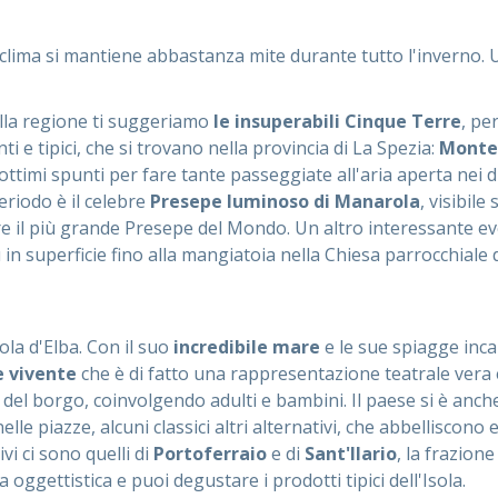
il clima si mantiene abbastanza mite durante tutto l'inverno.
nella regione ti suggeriamo
le insuperabili Cinque Terre
, pe
ti e tipici, che si trovano nella provincia di La Spezia:
Monter
 e ottimi spunti per fare tante passeggiate all'aria aperta nei
eriodo è il celebre
Presepe luminoso di Manarola
, visibile
sere il più grande Presepe del Mondo. Un altro interessante ev
n superficie fino alla mangiatoia nella Chiesa parrocchiale 
ola d'Elba. Con il suo
incredibile mare
e le sue spiagge inca
 vivente
che è di fatto una rappresentazione teatrale vera 
del borgo, coinvolgendo adulti e bambini. Il paese si è anche 
lle piazze, alcuni classici altri alternativi, che abbelliscono 
ivi ci sono quelli di
Portoferraio
e di
Sant'Ilario
, la frazion
a oggettistica e puoi degustare i prodotti tipici dell'Isola.