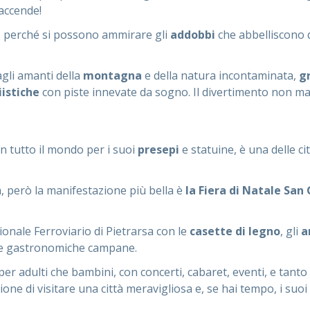
accende!
e, perché si possono ammirare gli
addobbi
che abbelliscono q
agli amanti della
montagna
e della natura incontaminata,
gr
iistiche
con piste innevate da sogno. Il divertimento non man
n tutto il mondo per i suoi
presepi
e statuine, è una delle ci
a, però la manifestazione più bella è
la Fiera
di Natale San
nale Ferroviario di Pietrarsa con le
casette di legno
, gli
a
nze gastronomiche campane.
er adulti che bambini, con concerti, cabaret, eventi, e tanto a
one di visitare una città meravigliosa e, se hai tempo, i suoi d