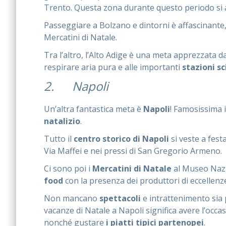
Trento. Questa zona durante questo periodo si 
Passeggiare a Bolzano e dintorni è affascinant
Mercatini di Natale.
Tra l’altro, l’Alto Adige è una meta apprezzata d
respirare aria pura e alle importanti
stazioni sc
2. Napoli
Un’altra fantastica meta è
Napoli
! Famosissima i
natalizio
.
Tutto il
centro storico di Napoli
si veste a fest
Via Maffei e nei pressi di San Gregorio Armeno.
Ci sono poi i
Mercatini di Natale
al Museo Nazio
food
con la presenza dei produttori di eccelle
Non mancano
spettacoli
e intrattenimento sia p
vacanze di Natale a Napoli significa avere l’occasi
nonché gustare
i piatti tipici partenopei
.