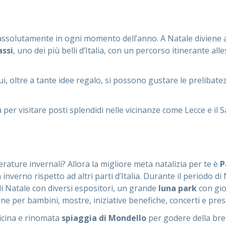
ere assolutamente in ogni momento dell’anno. A Natale diviene
assi
, uno dei più belli d’Italia, con un percorso itinerante alle
ui, oltre a tante idee regalo, si possono gustare le prelibat
 visitare posti splendidi nelle vicinanze come Lecce e il Sale
erature invernali? Allora la migliore meta natalizia per te è
P
nverno rispetto ad altri parti d’Italia. Durante il periodo di N
i Natale con diversi espositori, un grande
luna park
con gios
one per bambini, mostre, iniziative benefiche, concerti e pres
vicina e rinomata
spiaggia di Mondello
per godere della bre