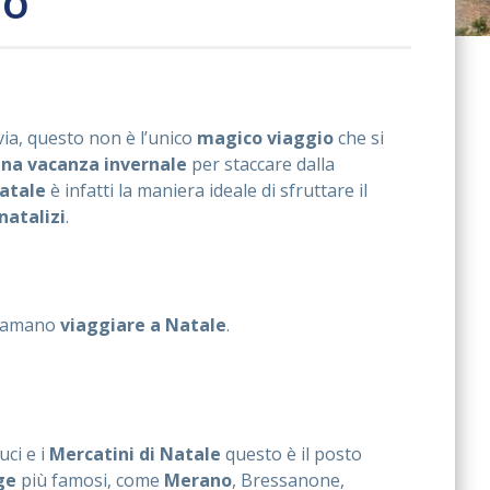
io
via, questo non è l’unico
magico viaggio
che si
na vacanza invernale
per staccare dalla
atale
è infatti la maniera ideale di sfruttare il
natalizi
.
he amano
viaggiare a Natale
.
luci e i
Mercatini di Natale
questo è il posto
ge
più famosi, come
Merano
, Bressanone,