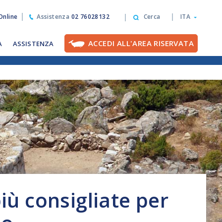
nline
Assistenza
02 76028132
Cerca
ITA
ACCEDI ALL'AREA RISERVATA
A
ASSISTENZA
iù consigliate per