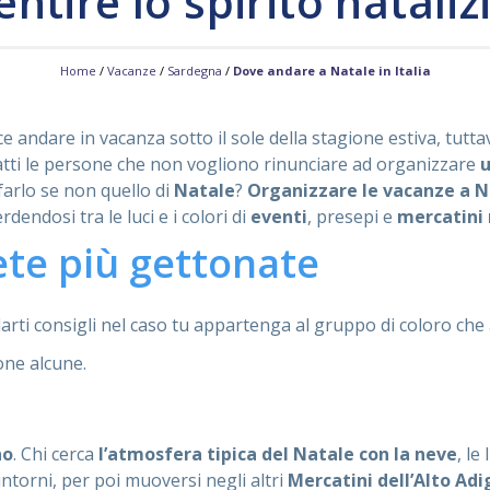
entire lo spirito nataliz
Home
/
Vacanze
/
Sardegna
/
Dove andare a Natale in Italia
e andare in vacanza sotto il sole della stagione estiva, tutta
atti le persone che non vogliono rinunciare ad organizzare
u
farlo se non quello di
Natale
?
Organizzare le vacanze a N
dendosi tra le luci e i colori di
eventi
, presepi e
mercatini 
mete più gettonate
darti consigli nel caso tu appartenga al gruppo di coloro c
one alcune.
no
. Chi cerca
l’atmosfera tipica del Natale con la neve
, le 
ntorni, per poi muoversi negli altri
Mercatini
dell’Alto Adi