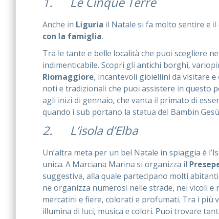
1. Le Cinque Terre
Anche in
Liguria
il Natale si fa molto sentire e 
con la famiglia
.
Tra le tante e belle località che puoi scegliere 
indimenticabile. Scopri gli antichi borghi, variopin
Riomaggiore
, incantevoli gioiellini da visitare
noti e tradizionali che puoi assistere in questo p
agli inizi di gennaio, che vanta il primato di es
quando i sub portano la statua del Bambin Gesù i
2. L’isola d’Elba
Un’altra meta per un bel Natale in spiaggia è l’Is
unica. A Marciana Marina si organizza il
Presepe
suggestiva, alla quale partecipano molti abitanti 
ne organizza numerosi nelle strade, nei vicoli e ne
mercatini e fiere, colorati e profumati. Tra i più v
illumina di luci, musica e colori. Puoi trovare tant