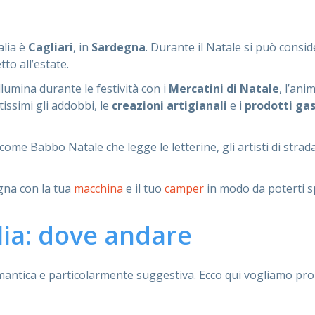
alia è
Cagliari
, in
Sardegna
. Durante il Natale si può consi
to all’estate.
illumina durante le festività con i
Mercatini di Natale
, l’ani
tissimi gli addobbi, le
creazioni artigianali
e i
prodotti gas
 come Babbo Natale che legge le letterine, gli artisti di str
egna con la tua
macchina
e il tuo
camper
in modo da poterti s
lia: dove andare
antica e particolarmente suggestiva. Ecco qui vogliamo pro