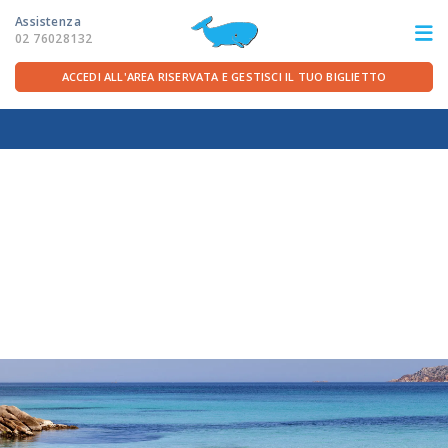
Assistenza
02 76028132
ACCEDI ALL'AREA RISERVATA E GESTISCI IL TUO BIGLIETTO
ITA
FRA
DEU
ENG
LE ROTTE
OFFERTE TRAGHETTI
PER LA PARTENZA
SERVIZI A BORDO
LA COMPAGNIA