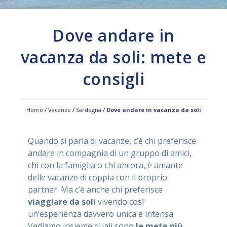
ASSISTENZA
Dove andare in
vacanza da soli: mete e
Assistenza
Online
consigli
Assistenza
02 76028132
Home
/
Vacanze
/
Sardegna
/
Dove andare in vacanza da soli
Quando si parla di vacanze, c’è chi preferisce
andare in compagnia di un gruppo di amici,
chi con la famiglia o chi ancora, è amante
delle vacanze di coppia con il proprio
partner. Ma c’è anche chi preferisce
viaggiare da soli
vivendo così
un’esperienza davvero unica e intensa.
Vediamo insieme quali sono
le mete più