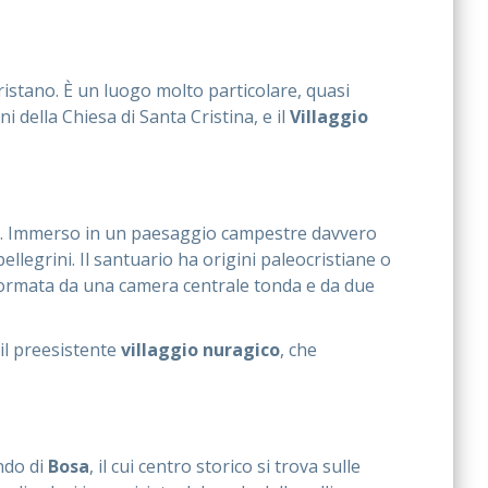
Oristano. È un luogo molto particolare, quasi
i della Chiesa di Santa Cristina, e il
Villaggio
oro. Immerso in un paesaggio campestre davvero
i pellegrini. Il santuario ha origini paleocristiane o
è formata da una camera centrale tonda e da due
 il preesistente
villaggio nuragico
, che
ndo di
Bosa
, il cui centro storico si trova sulle