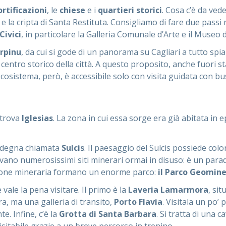
ortificazioni
, le
chiese
e i
quartieri storici
. Cosa c’è da vede
 e la cripta di Santa Restituta. Consigliamo di fare due passi ne
Civici
, in particolare la Galleria Comunale d’Arte e il Museo
rpinu
, da cui si gode di un panorama su Cagliari a tutto spi
del centro storico della città. A questo proposito, anche fuori 
’ecosistema, però, è accessibile solo con visita guidata con bus
 trova
Iglesias
. La zona in cui essa sorge era già abitata in 
Sardegna chiamata
Sulcis
. Il paesaggio del Sulcis possiede color
ovano numerosissimi siti minerari ormai in disuso: è un paradi
trazione mineraria formano un enorme parco:
il Parco Geomine
 vale la pena visitare. Il primo è la
Laveria Lamarmora
, si
, ma una galleria di transito,
Porto Flavia
. Visitala un po’
. Infine, c’è la
Grotta di Santa Barbara
. Si tratta di una 