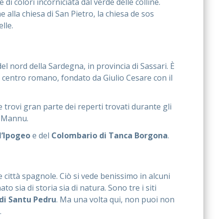
di colori incorniciata dal verde delle colline.
me alla chiesa di San Pietro, la chiesa de sos
lle.
el nord della Sardegna, in provincia di Sassari. È
co centro romano, fondato da Giulio Cesare con il
 trovi gran parte dei reperti trovati durante gli
o Mannu.
l’Ipogeo
e del
Colombario di Tanca Borgona
.
le città spagnole. Ciò si vede benissimo in alcuni
 sia di storia sia di natura. Sono tre i siti
 di Santu Pedru
. Ma una volta qui, non puoi non
.