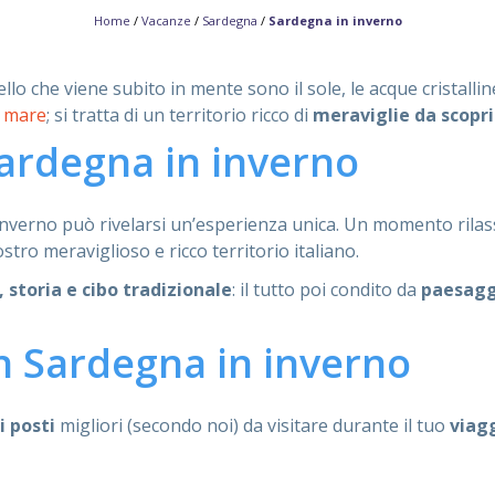
Home
/
Vacanze
/
Sardegna
/
Sardegna in inverno
ello che viene subito in mente sono il sole, le acque cristall
l mare
; si tratta di un territorio ricco di
meraviglie da scopri
Sardegna in inverno
nverno può rivelarsi un’esperienza unica. Un momento rilassan
tro meraviglioso e ricco territorio italiano.
, storia e cibo tradizionale
: il tutto poi condito da
paesagg
in Sardegna in inverno
i posti
migliori (secondo noi) da visitare durante il tuo
viag