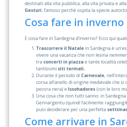
destinati alla vita pubblica, alla vita privata e a
Gesturi
, famoso perché ospita la specie autocton
Cosa fare in inverno
E cosa fare in Sardegna d’inverno? Ecco qui qualc
Trascorrere il Natale
in Sardegna è un’esp
vivere una vacanza che non lesina nemmeno 
tra
concerti in piazza
e tante località cele
tantissimi
siti termali.
Durante il periodo di
Carnevale
, nell’inte
corsa all’anello di origine medievale che si
pecora nera) e
Issohadores
(con le loro m
Una cosa che non tutti sanno: in Sardegna
Gennargentu (quindi facilmente raggiungibi
puoi desiderare per una perfetta
settima
Come arrivare in Sa