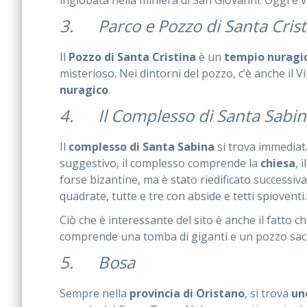
inglobata nella miniera di San Giovanni. Oggi è v
3. Parco e Pozzo di Santa Crist
Il
Pozzo di Santa Cristina
è un
tempio nuragi
misterioso. Nei dintorni del pozzo, c’è anche il Vi
nuragico
.
4. Il Complesso di Santa Sabin
Il
complesso di Santa Sabina
si trova immediat
suggestivo, il complesso comprende la
chiesa
, i
forse bizantine, ma è stato riedificato successi
quadrate, tutte e tre con abside e tetti spioventi.
Ciò che è interessante del sito è anche il fatto c
comprende una tomba di giganti e un pozzo sac
5. Bosa
Sempre nella
provincia di Oristano
, si trova
un