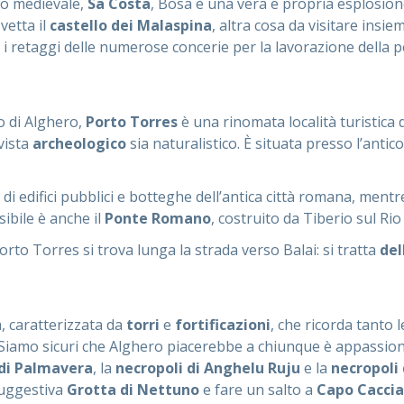
co medievale,
Sa Costa
, Bosa è una vera e propria esplosione 
svetta il
castello dei Malaspina
, altra cosa da visitare insie
i retaggi delle numerose concerie per la lavorazione della pe
o di Alghero,
Porto Torres
è una rinomata località turistica d
vista
archeologico
sia naturalistico. È situata presso l’anti
i edifici pubblici e botteghe dell’antica città romana, mentre
sibile è anche il
Ponte Romano
, costruito da Tiberio sul Ri
orto Torres si trova lunga la strada verso Balai: si tratta
del
a, caratterizzata da
torri
e
fortificazioni
, che ricorda tanto 
. Siamo sicuri che Alghero piacerebbe a chiunque è appassionato
di Palmavera
, la
necropoli di Anghelu Ruju
e la
necropoli
suggestiva
Grotta di Nettuno
e fare un salto a
Capo Caccia