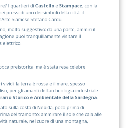
re? I quartieri di
Castello
e
Stampace
, con la
i pressi di uno dei simboli della città: il
 d’Arte Siamese Stefano Cardu.
ano, molto suggestivo: da una parte, ammiri il
stagione puoi tranquillamente visitare il
 elettrico.
epoca preistorica, ma è stata resa celebre
i vividi: la terra è rossa e il mare, spesso
so, per gli amanti dell’archeologia industriale.
rario Storico e Ambientale della Sardegna
.
tuato sulla costa di Nebida, poco prima di
 prima del tramonto: ammirare il sole che cala alle
cavità naturale, nel cuore di una montagna,