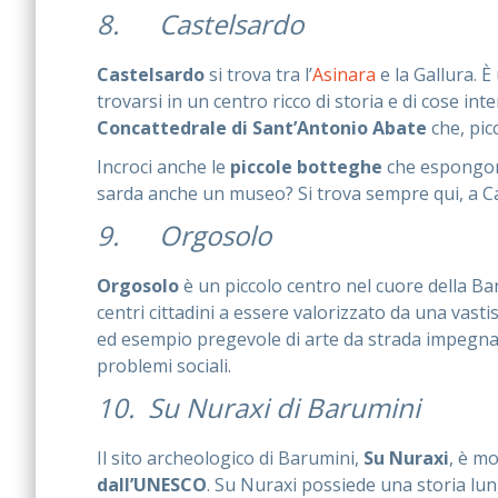
8. Castelsardo
Castelsardo
si trova tra l’
Asinara
e la Gallura. 
trovarsi in un centro ricco di storia e di cose int
Concattedrale di Sant’Antonio Abate
che, picc
Incroci anche le
piccole botteghe
che espongono 
sarda anche un museo? Si trova sempre qui, a Ca
9. Orgosolo
Orgosolo
è un piccolo centro nel cuore della Ba
centri cittadini a essere valorizzato da una vasti
ed esempio pregevole di arte da strada impegnata.
problemi sociali.
10. Su Nuraxi di Barumini
Il sito archeologico di Barumini,
Su Nuraxi
, è mo
dall’UNESCO
. Su Nuraxi possiede una storia lun