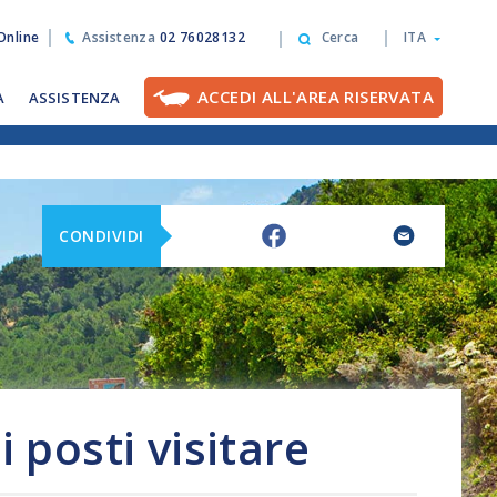
nline
Assistenza
02 76028132
Cerca
ITA
ACCEDI ALL'AREA RISERVATA
A
ASSISTENZA
CONDIVIDI
 posti visitare