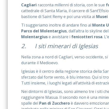
Cagliari
racconta millenni di storia, con le sue
f
cattedrale di Santa Maria, il carcere di Sant’Efisio
bastione di Saint Remy e poi una visita ai
Musei 
Ti suggeriamo inoltre di andare fino al
Monte U
Parco del Molentargius
, dall’altra lo skyline 
Molentargius
e avvistare i
fenicotteri rosa
. L
2. I siti minerari di Iglesias
Nella zona a nord di Cagliari, verso occidente, si
durante il Medioevo.
Iglesias è il centro della regione storica della 
sferzato dal forte vento, è blu intenso. Qui si tr
Tutti insieme, i luoghi legati all’attività di es
Nei dintorni di Iglesias, sono almeno tre i siti che
raggiungere Masua. Il secondo non è una miniera
spalle del
Pan di Zucchero
è davvero emozionante