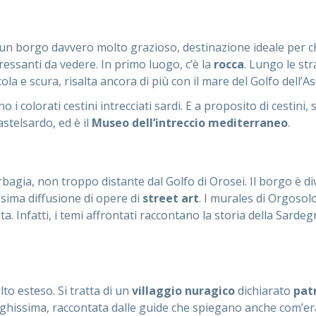
È un borgo davvero molto grazioso, destinazione ideale per ch
eressanti da vedere. In primo luogo, c’è la
rocca
. Lungo le str
ola e scura, risalta ancora di più con il mare del Golfo dell’A
i colorati cestini intrecciati sardi. E a proposito di cestini
stelsardo, ed è il
Museo dell’intreccio mediterraneo
.
rbagia, non troppo distante dal Golfo di Orosei. Il borgo è 
ssima diffusione di opere di
street art
. I murales di Orgosol
 Infatti, i temi affrontati raccontano la storia della Sardeg
lto esteso. Si tratta di un
villaggio nuragico
dichiarato
pat
ghissima, raccontata dalle guide che spiegano anche com’era or