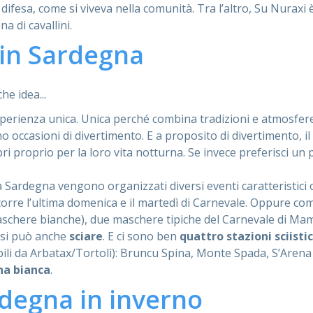
lla difesa, come si viveva nella comunità. Tra l’altro, Su Nurax
a di cavallini.
 in Sardegna
he idea...
erienza unica. Unica perché combina tradizioni e atmosfere t
occasioni di divertimento. E a proposito di divertimento, i
bri proprio per la loro vita notturna. Se invece preferisci un
ra Sardegna vengono organizzati diversi eventi caratteristici c
 corre l’ultima domenica e il martedì di Carnevale. Oppure co
aschere bianche), due maschere tipiche del Carnevale di Ma
 si può anche
sciare
. E ci sono ben
quattro stazioni sciisti
li da Arbatax/Tortolì): Bruncu Spina, Monte Spada, S’Arena 
na bianca
.
rdegna in inverno