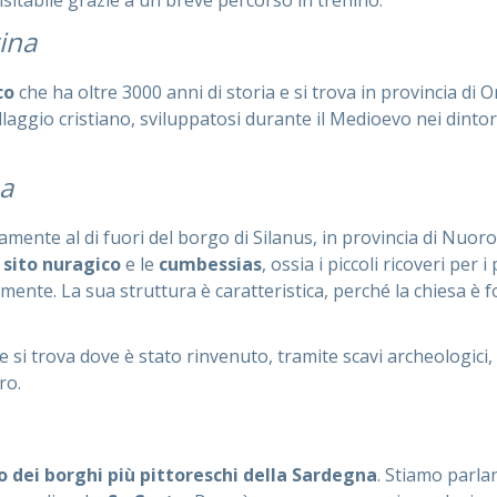
isitabile grazie a un breve percorso in trenino.
ina
co
che ha oltre 3000 anni di storia e si trova in provincia di 
llaggio cristiano, sviluppatosi durante il Medioevo nei dintorn
a
amente al di fuori del borgo di Silanus, in provincia di Nu
l
sito nuragico
e le
cumbessias
, ossia i piccoli ricoveri per 
vamente. La sua struttura è caratteristica, perché la chiesa 
he si trova dove è stato rinvenuto, tramite scavi archeologici,
ro.
o dei borghi più pittoreschi della Sardegna
. Stiamo parla