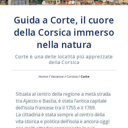
ASSISTENZA
Guida a Corte, il cuore
della Corsica immerso
Assistenza
Online
nella natura
Assistenza
02 76028132
Corte è una delle località più apprezzate
della Corsica
Home
/
Vacanze
/
Corsica
/
Corte
Situata al centro della regione a metà strada
tra Ajaccio e Bastia, è stata l’antica capitale
dell’isola francese tra il 1755 e il 1769.
La cittadina è stata sempre al centro della
vita storica e politica dell’isola e ancora oggi