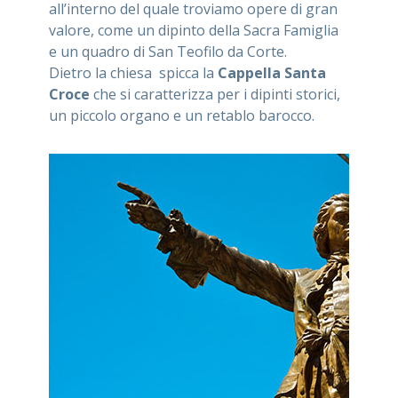
all’interno del quale troviamo opere di gran
valore, come un dipinto della Sacra Famiglia
e un quadro di San Teofilo da Corte.
Dietro la chiesa spicca la
Cappella Santa
Croce
che si caratterizza per i dipinti storici,
un piccolo organo e un retablo barocco.