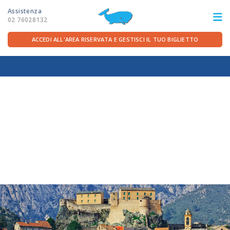
Assistenza
02 76028132
ACCEDI ALL'AREA RISERVATA E GESTISCI IL TUO BIGLIETTO
ITA
FRA
DEU
ENG
LE ROTTE
OFFERTE TRAGHETTI
PER LA PARTENZA
SERVIZI A BORDO
LA COMPAGNIA