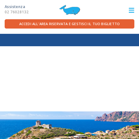
Assistenza
02 76028132
ACCEDI ALL'AREA RISERVATA E GESTISCI IL TUO BIGLIETTO
ITA
FRA
DEU
ENG
LE ROTTE
OFFERTE TRAGHETTI
PER LA PARTENZA
SERVIZI A BORDO
LA COMPAGNIA