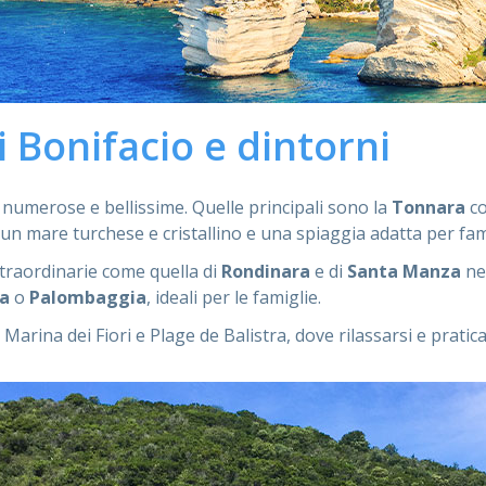
i Bonifacio e dintorni
 numerose e bellissime. Quelle principali sono la
Tonnara
co
 un mare turchese e cristallino e una spiaggia adatta per fami
straordinarie come quella di
Rondinara
e di
Santa Manza
ne
ia
o
Palombaggia
, ideali per le famiglie.
 Marina dei Fiori e Plage de Balistra, dove rilassarsi e pratic