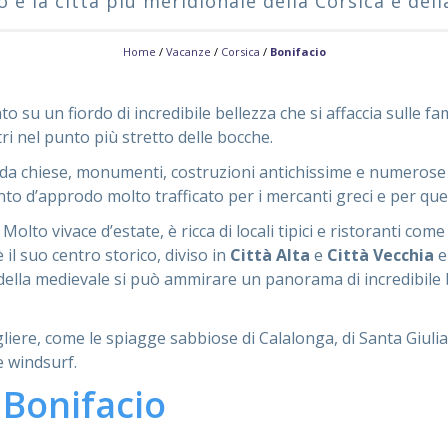
o è la città più meridionale della Corsica e dell
Home
/
Vacanze
/
Corsica
/
Bonifacio
to su un fiordo di incredibile bellezza che si affaccia sulle 
ri nel punto più stretto delle bocche.
da chiese, monumenti, costruzioni antichissime e numerose 
to d’approdo molto trafficato per i mercanti greci e per quel
lto vivace d’estate, è ricca di locali tipici e ristoranti come
 il suo centro storico, diviso in
Città Alta
e
Città Vecchia
e
adella medievale si può ammirare un panorama di incredibile be
liere, come le spiagge sabbiose di Calalonga, di Santa Giul
e windsurf.
 Bonifacio