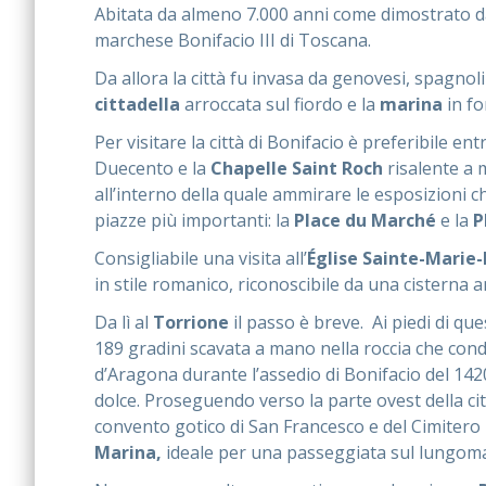
Abitata da almeno 7.000 anni come dimostrato dai
marchese Bonifacio III di Toscana.
Da allora la città fu invasa da genovesi, spagnoli 
cittadella
arroccata sul fiordo e la
marina
in fo
Per visitare la città di Bonifacio è preferibile ent
Duecento e la
Chapelle Saint Roch
risalente a 
all’interno della quale ammirare le esposizioni ch
piazze più importanti: la
Place du Marché
e la
P
Consigliabile una visita all’
Église Sainte-Marie
in stile romanico, riconoscibile da una cisterna 
Da lì al
Torrione
il passo è breve. Ai piedi di que
189 gradini scavata a mano nella roccia che condu
d’Aragona durante l’assedio di Bonifacio del 142
dolce. Proseguendo verso la parte ovest della città
convento gotico di San Francesco e del Cimitero 
Marina,
ideale per una passeggiata sul lungom