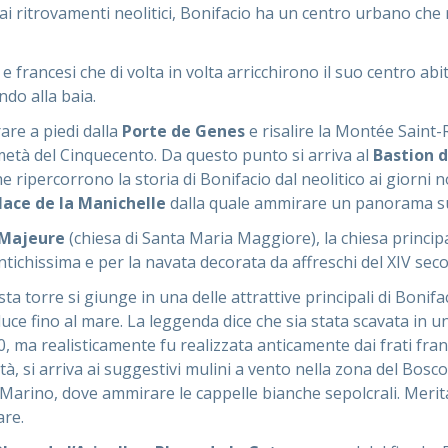
 ritrovamenti neolitici, Bonifacio ha un centro urbano che 
e francesi che di volta in volta arricchirono il suo centro abit
ndo alla baia.
rare a piedi dalla
Porte de Genes
e risalire la Montée Saint-
metà del Cinquecento. Da questo punto si arriva al
Bastion d
e ripercorrono la storia di Bonifacio dal neolitico ai giorni n
lace de la Manichelle
dalla quale ammirare un panorama sug
-Majeure
(chiesa di Santa Maria Maggiore), la chiesa principa
antichissima e per la navata decorata da affreschi del XIV sec
sta torre si giunge in una delle attrattive principali di Bonifa
ce fino al mare. La leggenda dice che sia stata scavata in un
0, ma realisticamente fu realizzata anticamente dai frati f
, si arriva ai suggestivi mulini a vento nella zona del Bosco r
Marino, dove ammirare le cappelle bianche sepolcrali. Merita
are.