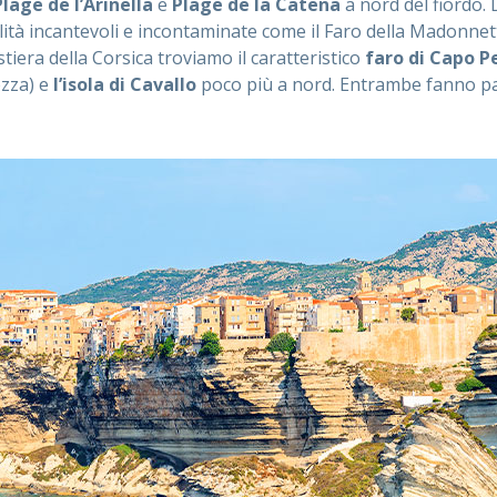
Plage de l’Arinella
e
Plage de la Catena
a nord del fiordo. 
alità incantevoli e incontaminate come il Faro della Madonnet
tiera della Corsica troviamo il caratteristico
faro di Capo P
ezza) e
l’isola di Cavallo
poco più a nord. Entrambe fanno pa