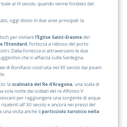
risale al IX secolo, quando venne fondato dal
ato, oggi diviso in due aree principali: la
Roch per visitare
l’Eglise Saint-Erasme
del
e l’Etendard
, fortezza a ridosso del porto
ostri. Dalla fortezza si attraversano le due
gestivo che si affaccia sulla Sardegna.
le di Bonifacio costruita nel XII secolo dai pisani
olo.
cio: la
scalinata del Re d’Aragona
, una scala di
a sola notte dai soldati del re Alfonso V
rancescani per raggiungere una sorgente di acqua
isalenti all’ XII secolo e ancora nei pressi del
 una visita anche il
porticciolo turistico nella