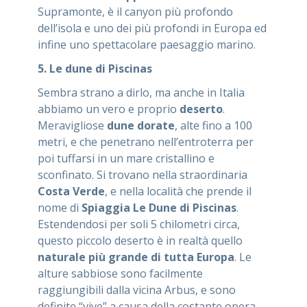
Supramonte, è il canyon più profondo
dell’isola e uno dei più profondi in Europa ed
infine uno spettacolare paesaggio marino.
5. Le dune di Piscinas
Sembra strano a dirlo, ma anche in Italia
abbiamo un vero e proprio
deserto
.
Meravigliose
dune
dorate
, alte fino a 100
metri, e che penetrano nell’entroterra per
poi tuffarsi in un mare cristallino e
sconfinato. Si trovano nella straordinaria
Costa Verde
, e nella località che prende il
nome di
Spiaggia Le Dune di Piscinas
.
Estendendosi per soli 5 chilometri circa,
questo piccolo deserto è in realtà quello
naturale
più grande di tutta Europa
. Le
alture sabbiose sono facilmente
raggiungibili dalla vicina Arbus, e sono
definite “vive” a causa della costante opera