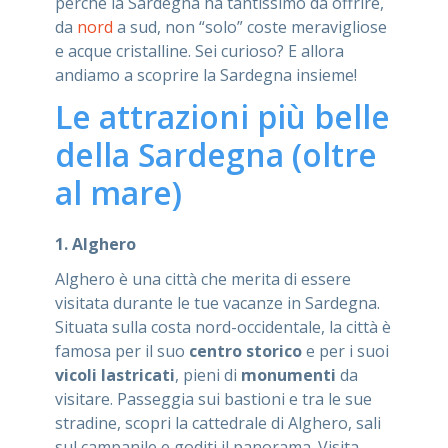
perché la Sardegna ha tantissimo da offrire,
da
nord
a sud, non “solo” coste meravigliose
e acque cristalline. Sei curioso? E allora
andiamo a scoprire la Sardegna insieme!
Le attrazioni più belle
della Sardegna (oltre
al mare)
1. Alghero
Alghero è una città che merita di essere
visitata durante le tue vacanze in Sardegna.
Situata sulla costa nord-occidentale, la città è
famosa per il suo
centro storico
e per i suoi
vicoli lastricati
, pieni di
monumenti
da
visitare. Passeggia sui bastioni e tra le sue
stradine, scopri la cattedrale di Alghero, sali
sul campanile e goditi il panorama. Visita