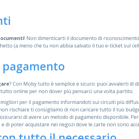
ti
documenti
! Non dimenticarti il documento di riconoscimento 
ghetto (a meno che tu non abbia salvato il tuo e-ticket sul ce
di pagamento
gare
? Con Moby tutto è semplice e sicuro: puoi avvalerti di
tutto online per non dover più pensarci una volta partito.
e migliori per il pagamento informandoti sui circuiti più diffu
r non rischiare ti consigliamo di non caricare tutto il tuo bu
 assicurarsi di avere un metodo di pagamento disponibile. Per 
e e di poter acquistare nei negozi dove le carte non sono acce
con tutto il necessario