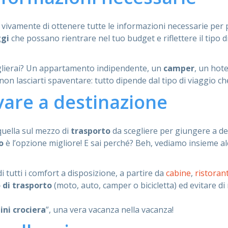
amo vivamente di ottenere tutte le informazioni necessarie pe
ggi
che possano rientrare nel tuo budget e riflettere il tipo d
glierai? Un appartamento indipendente, un
camper
, un hot
on lasciarti spaventare: tutto dipende dal tipo di viaggio che
vare a destinazione
quella sul mezzo di
trasporto
da scegliere per giungere a des
o
è l’opzione migliore! E sai perché? Beh, vediamo insieme a
i tutti i comfort a disposizione, a partire da
cabine
,
ristoran
di trasporto
(moto, auto, camper o bicicletta) ed evitare di
ini crociera
”, una vera vacanza nella vacanza!