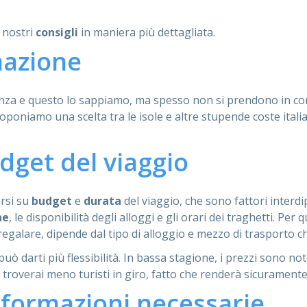
i nostri
consigli
in maniera più dettagliata.
inazione
vacanza e questo lo sappiamo, ma spesso non si prendono in c
proponiamo una scelta tra le isole e altre stupende coste ital
dget del viaggio
arsi su
budget
e
durata
del viaggio, che sono fattori interdi
ne
, le disponibilità degli alloggi e gli orari dei traghetti. P
 regalare, dipende dal tipo di alloggio e mezzo di trasporto ch
 può darti più flessibilità. In bassa stagione, i prezzi sono 
e, troverai meno turisti in giro, fatto che renderà sicuramente
informazioni necessarie