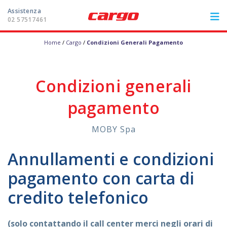
Assistenza
02 57517461
Home
/
Cargo
/
Condizioni Generali Pagamento
ITA
FRA
DEU
ENG
LE ROTTE
Condizioni generali
pagamento
I PORTI
MOBY Spa
ASSISTENZA
Annullamenti e condizioni
Area riservata
pagamento con carta di
credito telefonico
Assistenza
02 57517461
(solo contattando il call center merci negli orari di